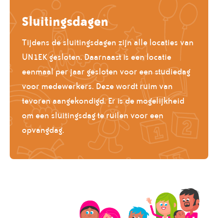
Sluitingsdagen
Tijdens de sluitingsdagen zijn alle locaties van
UN1EK gesloten. Daarnaast is een locatie
eenmaal per jaar gesloten voor een studiedag
voor medewerkers. Deze wordt ruim van
tevoren aangekondigd. Er is de mogelijkheid
om een sluitingsdag te ruilen voor een
opvangdag.