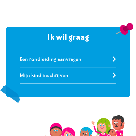
Ik wil graag
Een rondleiding aanvragen
Mijn kind inschrijven