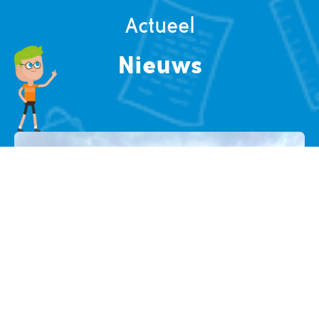
Actueel
Nieuws
Textiel eruit, groen erin!